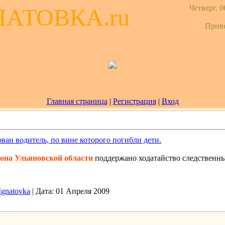
Четверг, 0
НАТОВКА.ru
Прив
Главная страница
|
Регистрация
|
Вход
ван водитель, по вине которого погибли дети.
она Ульяновской области
поддержано ходатайство следственн
Ignatovka
|
Дата:
01 Апреля 2009