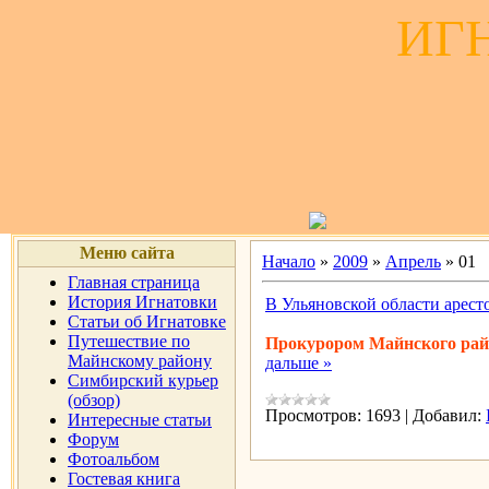
ИГ
Меню сайта
Начало
»
2009
»
Апрель
»
01
Главная страница
История Игнатовки
В Ульяновской области аресто
Статьи об Игнатовке
Путешествие по
Прокурором Майнского рай
Майнскому району
дальше »
Симбирский курьер
(обзор)
Просмотров:
1693
|
Добавил:
Интересные статьи
Форум
Фотоальбом
Гостевая книга