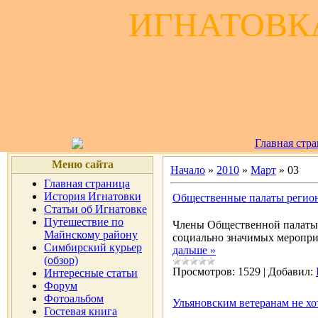
ИГНАТОВКА
Главная стр
Меню сайта
Начало
»
2010
»
Март
»
03
Главная страница
История Игнатовки
Общественные палаты регио
Статьи об Игнатовке
Путешествие по
Члены Общественной палаты 
Майнскому району
социально значимых меропр
Симбирский курьер
дальше »
(обзор)
Просмотров:
1529
|
Добавил:
Интересные статьи
Форум
Фотоальбом
Ульяновским ветеранам не хо
Гостевая книга