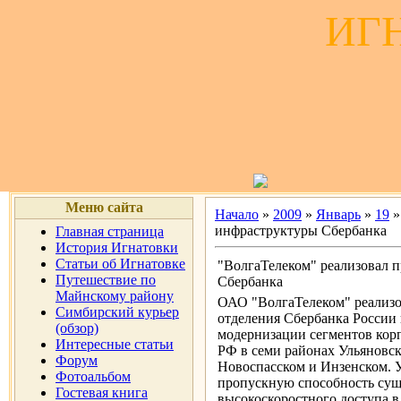
ИГ
Меню сайта
Начало
»
2009
»
Январь
»
19
»
инфраструктуры Сбербанка
Главная страница
История Игнатовки
Статьи об Игнатовке
"ВолгаТелеком" реализовал 
Путешествие по
Сбербанка
Майнскому району
ОАО "ВолгаТелеком" реализо
Симбирский курьер
отделения Сбербанка России
(обзор)
модернизации сегментов корп
Интересные статьи
РФ в семи районах Ульяновс
Форум
Новоспасском и Инзенском. У
Фотоальбом
пропускную способность сущ
Гостевая книга
высокоскоростного доступа в