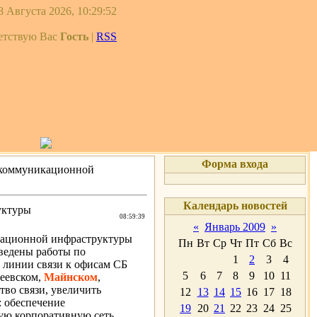
8 Августа 2026, 10:29:52
етствую Вас
Гость
|
RSS
Форма входа
лекоммуникационной
Календарь новостей
уктуры
08:59:39
«
Январь 2009
»
кационной инфраструктуры
Пн
Вт
Ср
Чт
Пт
Сб
Вс
ведены работы по
1
2
3
4
 линии связи к офисам СБ
5
6
7
8
9
10
11
леевском,
Майнском
,
тво связи, увеличить
12
13
14
15
16
17
18
: обеспечение
19
20
21
22
23
24
25
ую корпоративную сеть.