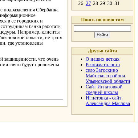
26
27
28
29
30
31
се подразделения Сбербанка
е информационное
Поиск по новостям
ся в ее городских и
 сотрудникам банка работать
оцедуры. Например, клиенты
ьяновской области, не тратя
ии, где установлены
Друзья сайта
й защищенности, что очень
О наших детках
нии связи будут проложены
Реаниматолог.ru
село Загоскино
Майнского района
Ульяновской области
Сайт Игнатовкой
средней школы
Игнатовка - сайт
Александра Маслова