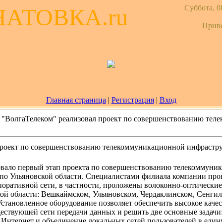
Суббота, 0
НАТОВКА.ru
Прив
Главная страница
|
Регистрация
|
Вход
 "ВолгаТелеком" реализовал проект по совершенствованию те
проект по совершенствованию телекоммуникационной инфрастр
вало первый этап проекта по совершенствованию телекоммуни
 по Ульяновской области. Специалистами филиала компании про
оративной сети, в частности, проложены волоконно-оптические
кой области: Вешкаймском, Ульяновском, Чердаклинском, Сенги
становленное оборудование позволяет обеспечить высокое качес
ествующей сети передачи данных и решить две основные задачи
 Интернет и объединение локальных сетей пользователей в един