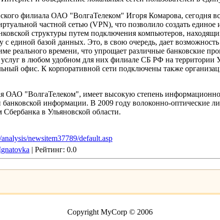
вского филиала ОАО "ВолгаТелеком" Игоря Комарова, сегодня в
иртуальной частной сетью (VPN), что позволило создать едино
нковской структуры путем подключения компьютеров, находящих
 с единой базой данных. Это, в свою очередь, дает возможность
име реального времени, что упрощает различные банковские пр
услуг в любом удобном для них филиале СБ РФ на территории Ул
льный офис. К корпоративной сети подключены также организац
ная ОАО "ВолгаТелеком", имеет высокую степень информационно
 банковской информации. В 2009 году волоконно-оптические ли
 Сбербанка в Ульяновской области.
/analysis/newsitem37789/default.asp
Ignatovka
| Рейтинг: 0.0
Copyright MyCorp © 2006