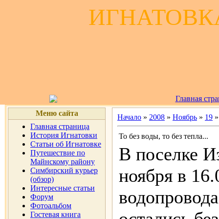
ИГНАТОВКА
Главная стр
Меню сайта
Начало
»
2008
»
Ноябрь
»
19
»
Главная страница
История Игнатовки
То без воды, то без тепла...
Статьи об Игнатовке
В поселке И
Путешествие по
Майнскому району
ноября в 16
Симбирский курьер
(обзор)
Интересные статьи
водопровода
Форум
Фотоальбом
остались бе
Гостевая книга