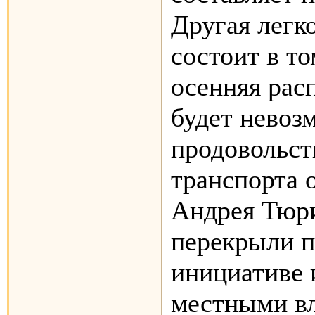
Другая легк
состоит в то
осенняя расп
будет невоз
продовольст
транспорта 
Андрея Тюр
перекрыли п
инициативе 
местными вл