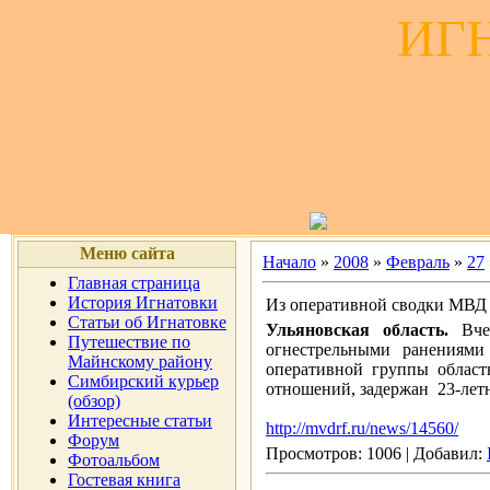
ИГ
Меню сайта
Начало
»
2008
»
Февраль
»
27
Главная страница
История Игнатовки
Из оперативной сводки МВД 
Статьи об Игнатовке
Ульяновская область.
Вчер
Путешествие по
огнестрельными ранениями
Майнскому району
оперативной группы област
Симбирский курьер
отношений, задержан 23-летн
(обзор)
Интересные статьи
http://mvdrf.ru/news/14560/
Форум
Просмотров: 1006 | Добавил:
Фотоальбом
Гостевая книга