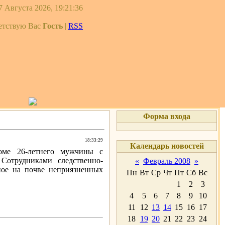
 Августа 2026, 19:21:36
етствую Вас
Гость
|
RSS
Форма входа
18:33:29
Календарь новостей
оме 26-летнего мужчины с
Сотрудниками следственно-
«
Февраль 2008
»
ное на почве неприязненных
Пн
Вт
Ср
Чт
Пт
Сб
Вс
1
2
3
4
5
6
7
8
9
10
11
12
13
14
15
16
17
18
19
20
21
22
23
24