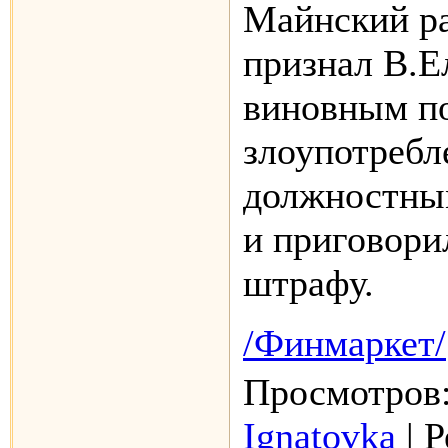
Майнский р
признал В.Е
виновным п
злоупотребл
должностны
и приговори
штрафу.
/Финмаркет/
Просмотров:
Ignatovka
| Р