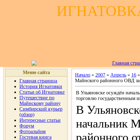
ИГНАТОВКА
Главная стр
Меню сайта
Начало
»
2007
»
Апрель
»
16
»
Майнского районного ОВД за
Главная страница
История Игнатовки
Статьи об Игнатовке
В Ульяновске осуждён начал
Путешествие по
торговлю государственным 
Майнскому району
В Ульяновск
Симбирский курьер
(обзор)
начальник М
Интересные статьи
Форум
Фотоальбом
районного о
Гостевая книга