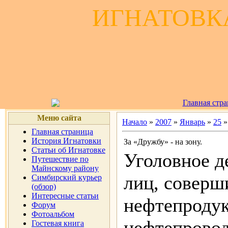
ИГНАТОВКА
Главная стр
Меню сайта
Начало
»
2007
»
Январь
»
25
»
Главная страница
История Игнатовки
За «Дружбу» - на зону.
Статьи об Игнатовке
Уголовное д
Путешествие по
Майнскому району
лиц, совер
Симбирский курьер
(обзор)
Интересные статьи
нефтепродук
Форум
Фотоальбом
нефтепровод
Гостевая книга