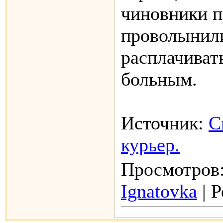
чиновники п
проволынили
расплачиват
больным.
Источник:
С
курьер.
Просмотров:
Ignatovka
| Р