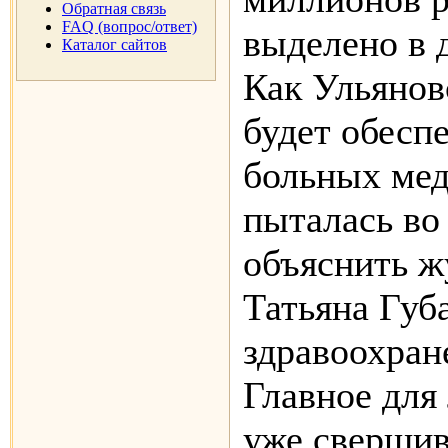
Обратная связь
FAQ (вопрос/ответ)
выделено в 
Каталог сайтов
Как Ульянов
будет обесп
больных мед
пыталась во
объяснить ж
Татьяна Губ
здравоохран
Главное для
уже свершив