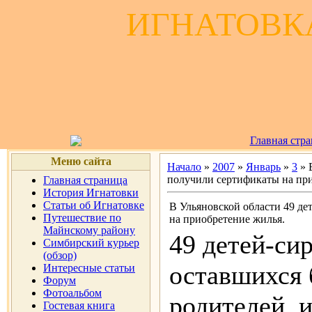
ИГНАТОВКА
Главная стр
Меню сайта
Начало
»
2007
»
Январь
»
3
» 
получили сертификаты на при
Главная страница
История Игнатовки
Статьи об Игнатовке
В Ульяновской области 49 де
Путешествие по
на приобретение жилья.
Майнскому району
49 детей-сир
Симбирский курьер
(обзор)
оставшихся 
Интересные статьи
Форум
Фотоальбом
родителей, и
Гостевая книга