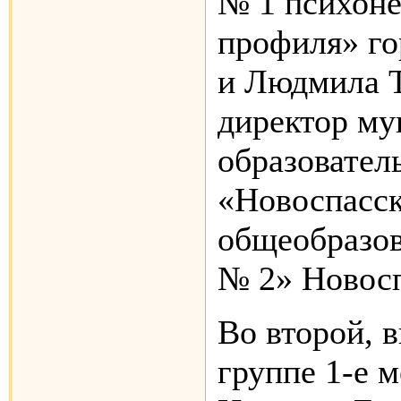
№ 1 психоне
профиля» го
и Людмила Т
директор му
образовател
«Новоспасск
общеобразов
№ 2» Новосп
Во второй, 
группе 1-е 