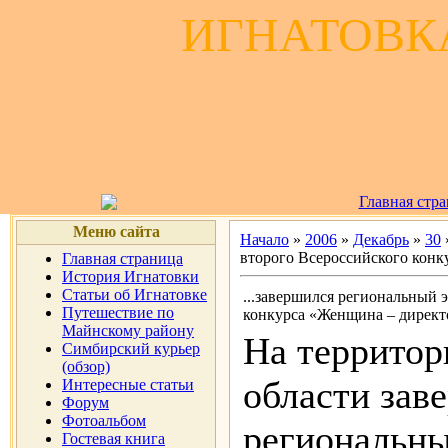
ИГНАТОВКА
Главная стр
Меню сайта
Начало
»
2006
»
Декабрь
»
30
второго Всероссийского конку
Главная страница
История Игнатовки
Статьи об Игнатовке
...завершился региональный 
Путешествие по
конкурса «Женщина – директо
Майнскому району
На территор
Симбирский курьер
(обзор)
области зав
Интересные статьи
Форум
Фотоальбом
региональны
Гостевая книга