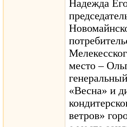
Надежда Его
председател
Новомайнск
потребитель
Мелекесског
место – Оль
генеральны
«Весна» и д
кондитерско
ветров» горо