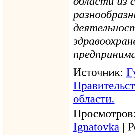
области из 
разнообразн
деятельност
здравоохран
предприним
Источник:
Г
Правительст
области.
Просмотров:
Ignatovka
| Р