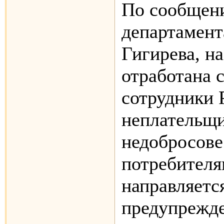
По сообщен
департамен
Гигирева, н
отработана с
сотрудники 
неплательщи
недобросов
потребителя
направляетс
предупрежд