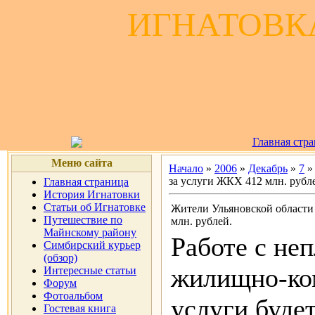
ИГНАТОВКА
Главная стр
Меню сайта
Начало
»
2006
»
Декабрь
»
7
»
за услуги ЖКХ 412 млн. рубл
Главная страница
История Игнатовки
Статьи об Игнатовке
Жители Ульяновской области
Путешествие по
млн. рублей.
Майнскому району
Работе с не
Симбирский курьер
(обзор)
жилищно-ко
Интересные статьи
Форум
Фотоальбом
услуги будет
Гостевая книга