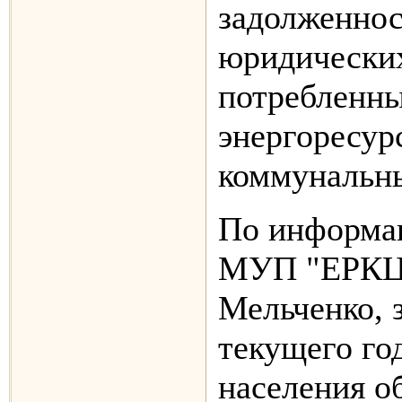
задолженнос
юридических
потребленны
энергоресур
коммунальны
По информа
МУП "ЕРКЦ"
Мельченко, 
текущего го
населения о