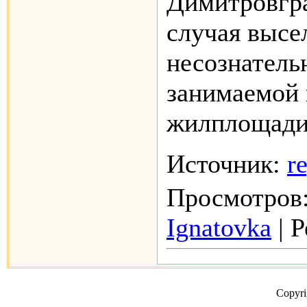
Димитровгра
случая высе
несознатель
занимаемой
жилплощади
Источник:
r
Просмотров:
Ignatovka
| Р
Copyr